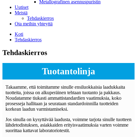
Metallografinen asennuspuristin
Uutiset
Meistä
Tehdaskierros
Ota meihin yhteyttä
Koti
Tehdaskierros
Tehdaskierros
Tuotantolinja
Takaamme, että toimitamme sinulle ensiluokkaisia ​​laadukkaita
tuotteita, joissa on alkuperäinen tehtaan tuotanto ja pakkaus.
Noudatamme tiukasti ammattistandardien vaatimuksia, koko
prosesseja hallitaan ja seurataan standardoinnilla tuotteiden
korkean laadun varmistamiseksi.
Jos sinulla on kysyttävää laadusta, voimme tarjota sinulle tuotteen
lähdetodistuksen, asiakkaiden erityisvaatimuksia varten voimme
suorittaa kattavat laboratoriotestit.