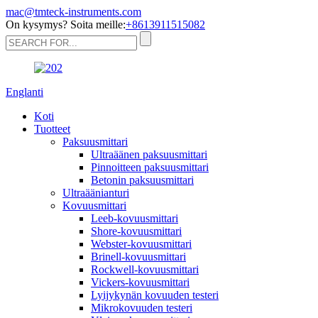
mac@tmteck-instruments.com
On kysymys? Soita meille:
+8613911515082
Englanti
Koti
Tuotteet
Paksuusmittari
Ultraäänen paksuusmittari
Pinnoitteen paksuusmittari
Betonin paksuusmittari
Ultraäänianturi
Kovuusmittari
Leeb-kovuusmittari
Shore-kovuusmittari
Webster-kovuusmittari
Brinell-kovuusmittari
Rockwell-kovuusmittari
Vickers-kovuusmittari
Lyijykynän kovuuden testeri
Mikrokovuuden testeri