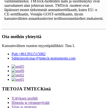
varmistamiseksi. TMTeck-tuotteiden laatu ja suorituskyky ovat
saavuttaneet alan johtavan tason. TMTeck -tuotteet ovat
läpäisseet monet tärkeimmät ammattisertifikaatit, kuten EU: n
CE-sertifikaatin, Venäjän GOST-sertifikaatin, täysin
kansainvälisten asiaankuuluvien teollisuusstandardien mukaisesti.
Ota meihin yhteyttä
Kansainvälisen osaston myyntipäällikkö: Tina L
Puh:
+8613911515082
Sähköposti:
mac@tmteck-instruments.com
TIETOJA TMTECKistä
Yrityksen profiili
Historia ja virstanpylväät
Visio ja strategia