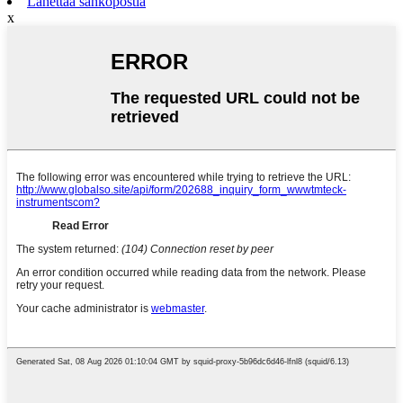
Lähettää sähköpostia
x