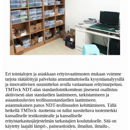
Eri toimialojen ja asiakkaan erityisvaatimusten mukaan voimme
tarjota räätälöityjä palveluita ammattitaitoisella kysyntäanalyysillä
ja innovatiivisen suunnittelun avulla vastaamaan erityistarpeitasi.
TMTeck NDT-alan standardointikomitean jäsenenä osallistuu
aktiivisesti alan standardien laatimiseen, tarkistamiseen ja
asiaankuuluvien teollisuusstandardien laatimiseen.
asianmukainen panos NDT-teollisuuden kehittämiseen. Tällä
hetkellä TMTeck -tuotteista on tullut suositeltava tuotemerkki
kansalliselle testikomitealle ja kansalliselle
erityistarkastusjärjestelmän tarkastajien koulutukselle. Sitä on
käytetty laajalti lämpö-, paineastioiden, ilmailun, ilmailu-,