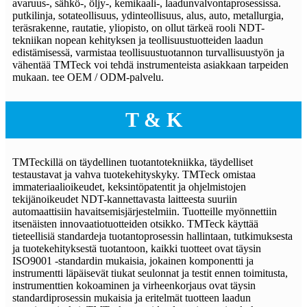
avaruus-, sähkö-, öljy-, kemikaali-, laadunvalvontaprosessissa.
putkilinja, sotateollisuus, ydinteollisuus, alus, auto, metallurgia,
teräsrakenne, rautatie, yliopisto, on ollut tärkeä rooli NDT-
tekniikan nopean kehityksen ja teollisuustuotteiden laadun
edistämisessä, varmistaa teollisuustuotannon turvallisuustyön ja
vähentää TMTeck voi tehdä instrumenteista asiakkaan tarpeiden
mukaan. tee OEM / ODM-palvelu.
T & K
TMTeckillä on täydellinen tuotantotekniikka, täydelliset
testaustavat ja vahva tuotekehityskyky. TMTeck omistaa
immateriaalioikeudet, keksintöpatentit ja ohjelmistojen
tekijänoikeudet NDT-kannettavasta laitteesta suuriin
automaattisiin havaitsemisjärjestelmiin. Tuotteille myönnettiin
itsenäisten innovaatiotuotteiden otsikko. TMTeck käyttää
tieteellisiä standardeja tuotantoprosessin hallintaan, tutkimuksesta
ja tuotekehityksestä tuotantoon, kaikki tuotteet ovat täysin
ISO9001 -standardin mukaisia, jokainen komponentti ja
instrumentti läpäisevät tiukat seulonnat ja testit ennen toimitusta,
instrumenttien kokoaminen ja virheenkorjaus ovat täysin
standardiprosessin mukaisia ja eritelmät tuotteen laadun