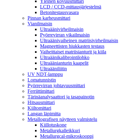
Yleinen kovuusmittari
LCD / CCD-mittausjärjestelmä
Betonitestausvasara
Pinnan karheusmittari
Vianilmaisin
Ultraäänivirheilmaisin
Pyörrevirran vikailmaisin
Ultraäänivaiheinen matriisivirheilmaisin
Magneettisten hiukkasten testaus
Vaiheittaiset matriisianturit ja kiila
Ultraäänikalibrointilohko
Ultraäänianturin kaapelit
Ultraääniliitin
UV NDT-lamppu
Lomatunnistin
Pyörrevirran johtavuusmittari
Ferriittimittari
Tärinäanalysaattori ja tasapainotin
Hitsausmittari
Kiiltomittari
Langan läpimitta
Metallografisen näytteen valmistelu
Kiillotuskone
Metallurgkalleikkuri
Metallurgcal-mikroskooppi