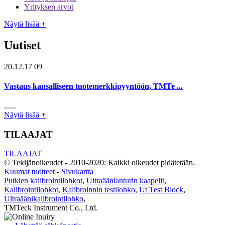
Yrityksen arvot
Näytä lisää +
Uutiset
20.12.17 09
Vastaus kansalliseen tuotemerkkipyyntöön, TMTe ...
......
Näytä lisää +
TILAAJAT
TILAAJAT
© Tekijänoikeudet - 2010-2020: Kaikki oikeudet pidätetään.
Kuumat tuotteet
-
Sivukartta
Putkien kalibrointilohkot
,
Ultraäänianturin kaapelit
,
Kalibrointilohkot
,
Kalibroinnin testilohko
,
Ut Test Block
,
Ultraäänikalibrointilohko
,
TMTeck Instrument Co., Ltd.