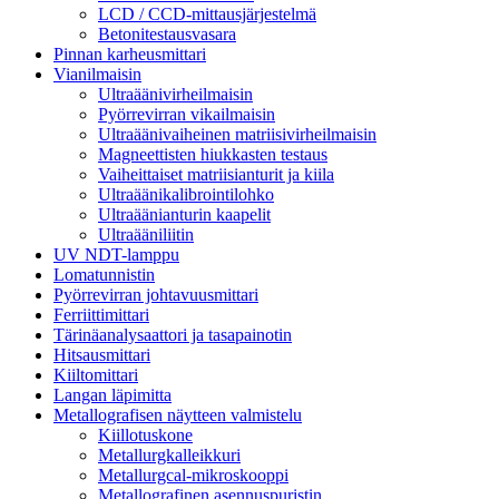
LCD / CCD-mittausjärjestelmä
Betonitestausvasara
Pinnan karheusmittari
Vianilmaisin
Ultraäänivirheilmaisin
Pyörrevirran vikailmaisin
Ultraäänivaiheinen matriisivirheilmaisin
Magneettisten hiukkasten testaus
Vaiheittaiset matriisianturit ja kiila
Ultraäänikalibrointilohko
Ultraäänianturin kaapelit
Ultraääniliitin
UV NDT-lamppu
Lomatunnistin
Pyörrevirran johtavuusmittari
Ferriittimittari
Tärinäanalysaattori ja tasapainotin
Hitsausmittari
Kiiltomittari
Langan läpimitta
Metallografisen näytteen valmistelu
Kiillotuskone
Metallurgkalleikkuri
Metallurgcal-mikroskooppi
Metallografinen asennuspuristin