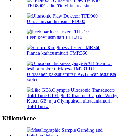
TFD800C-ultraäänivirheilmaisin
Ultraäänivianilmaisin TFD900
Leeb-kovuusmittari THL210
Pinnan karheusmittari TMR360
Ultraäänen paksuusmittari A&B Scan testausta
varten ...
Kuten GE: n ja Olympuksen ultraäänianturit
Tofd Tim ...
Kiillotuskone