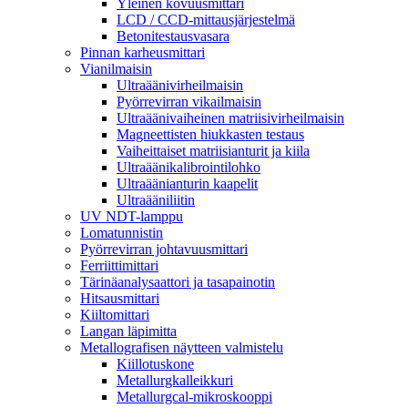
Yleinen kovuusmittari
LCD / CCD-mittausjärjestelmä
Betonitestausvasara
Pinnan karheusmittari
Vianilmaisin
Ultraäänivirheilmaisin
Pyörrevirran vikailmaisin
Ultraäänivaiheinen matriisivirheilmaisin
Magneettisten hiukkasten testaus
Vaiheittaiset matriisianturit ja kiila
Ultraäänikalibrointilohko
Ultraäänianturin kaapelit
Ultraääniliitin
UV NDT-lamppu
Lomatunnistin
Pyörrevirran johtavuusmittari
Ferriittimittari
Tärinäanalysaattori ja tasapainotin
Hitsausmittari
Kiiltomittari
Langan läpimitta
Metallografisen näytteen valmistelu
Kiillotuskone
Metallurgkalleikkuri
Metallurgcal-mikroskooppi