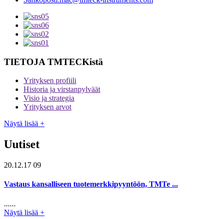
TIETOJA TMTECKistä
Yrityksen profiili
Historia ja virstanpylväät
Visio ja strategia
Yrityksen arvot
Näytä lisää +
Uutiset
20.12.17 09
Vastaus kansalliseen tuotemerkkipyyntöön, TMTe ...
......
Näytä lisää +