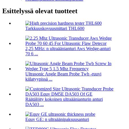
Esittelyssä olevat tuotteet
Tarkkuuskovuusmittari THL600
2,25 MHz: n ultraäänianturi Aws Wedge-anturi
70 6 ...
Ultrasonic Angle Beam Probe Twb -ruuvi
kiilatyypissä ...
Räätälöity kokoinen ultraäänianturin anturi
DA503 ...
Equv GE: n ultraäänipaksuusanturi