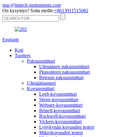
mac@tmteck-instruments.com
On kysymys? Soita meille:
+8613911515082
Englanti
Koti
Tuotteet
Paksuusmittari
Ultraäänen paksuusmittari
Pinnoitteen paksuusmittari
Betonin paksuusmittari
Ultraäänianturi
Kovuusmittari
Leeb-kovuusmittari
Shore-kovuusmittari
Webster-kovuusmittari
Brinell-kovuusmittari
Rockwell-kovuusmittari
Vickers-kovuusmittari
Lyijykynän kovuuden testeri
Mikrokovuuden testeri