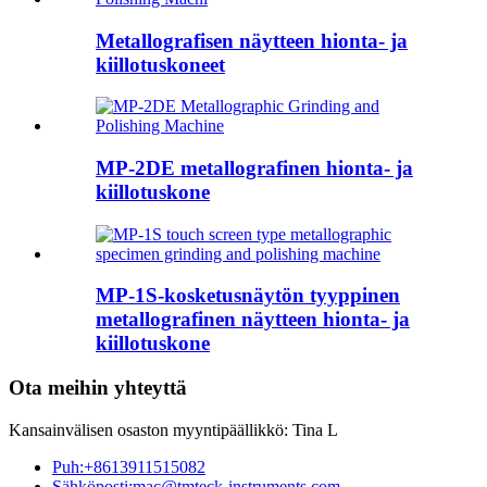
Metallografisen näytteen hionta- ja
kiillotuskoneet
MP-2DE metallografinen hionta- ja
kiillotuskone
MP-1S-kosketusnäytön tyyppinen
metallografinen näytteen hionta- ja
kiillotuskone
Ota meihin yhteyttä
Kansainvälisen osaston myyntipäällikkö: Tina L
Puh:
+8613911515082
Sähköposti:
mac@tmteck-instruments.com