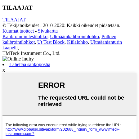
TILAAJAT
TILAAJAT
© Tekijänoikeudet - 2010-2020: Kaikki oikeudet pidätetään.
Kuumat tuotteet
-
Sivukartta
Kalibroinnin testilohko
,
Ultraäänikalibrointilohko
,
Putkien
kalibrointilohkot
,
Ut Test Block
,
Kiilalohko
,
Ultraäänianturin
kaapelit
,
TMTeck Instrument Co., Ltd.
Lähettää sähköpostia
x