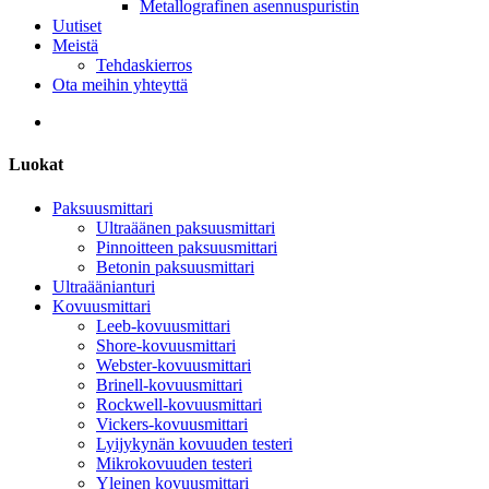
Metallografinen asennuspuristin
Uutiset
Meistä
Tehdaskierros
Ota meihin yhteyttä
Luokat
Paksuusmittari
Ultraäänen paksuusmittari
Pinnoitteen paksuusmittari
Betonin paksuusmittari
Ultraäänianturi
Kovuusmittari
Leeb-kovuusmittari
Shore-kovuusmittari
Webster-kovuusmittari
Brinell-kovuusmittari
Rockwell-kovuusmittari
Vickers-kovuusmittari
Lyijykynän kovuuden testeri
Mikrokovuuden testeri
Yleinen kovuusmittari