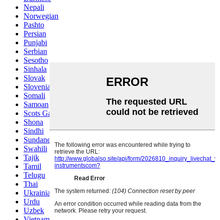
Nepali
Norwegian
Pashto
Persian
Punjabi
Serbian
Sesotho
Sinhala
Slovak
Slovenian
Somali
Samoan
Scots Gaelic
Shona
Sindhi
Sundanese
Swahili
Tajik
Tamil
Telugu
Thai
Ukrainian
Urdu
Uzbek
Vietnamese