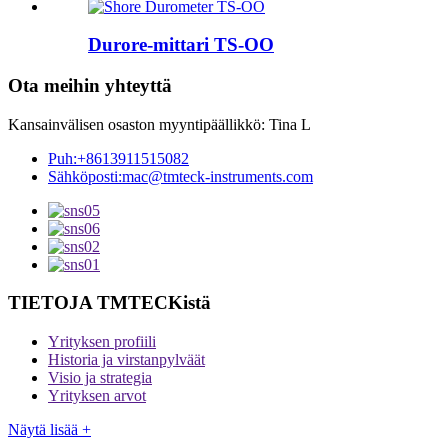
Durore-mittari TS-OO
Ota meihin yhteyttä
Kansainvälisen osaston myyntipäällikkö: Tina L
Puh:
+8613911515082
Sähköposti:
mac@tmteck-instruments.com
TIETOJA TMTECKistä
Yrityksen profiili
Historia ja virstanpylväät
Visio ja strategia
Yrityksen arvot
Näytä lisää +