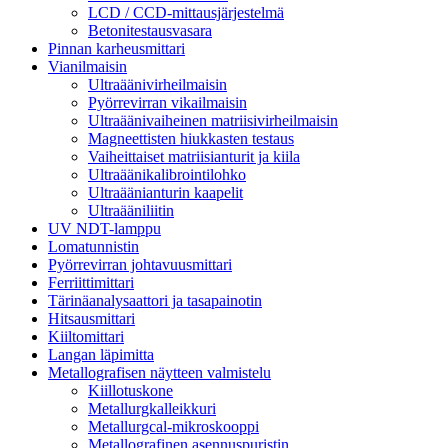
LCD / CCD-mittausjärjestelmä
Betonitestausvasara
Pinnan karheusmittari
Vianilmaisin
Ultraäänivirheilmaisin
Pyörrevirran vikailmaisin
Ultraäänivaiheinen matriisivirheilmaisin
Magneettisten hiukkasten testaus
Vaiheittaiset matriisianturit ja kiila
Ultraäänikalibrointilohko
Ultraäänianturin kaapelit
Ultraääniliitin
UV NDT-lamppu
Lomatunnistin
Pyörrevirran johtavuusmittari
Ferriittimittari
Tärinäanalysaattori ja tasapainotin
Hitsausmittari
Kiiltomittari
Langan läpimitta
Metallografisen näytteen valmistelu
Kiillotuskone
Metallurgkalleikkuri
Metallurgcal-mikroskooppi
Metallografinen asennuspuristin