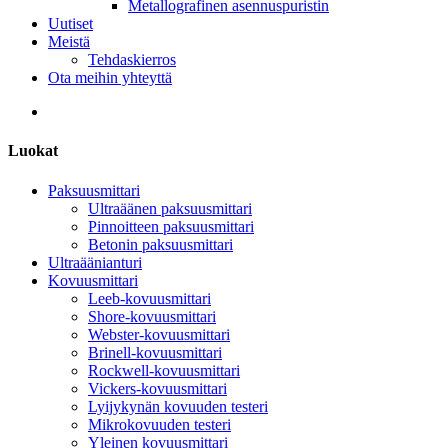
Metallografinen asennuspuristin
Uutiset
Meistä
Tehdaskierros
Ota meihin yhteyttä
Luokat
Paksuusmittari
Ultraäänen paksuusmittari
Pinnoitteen paksuusmittari
Betonin paksuusmittari
Ultraäänianturi
Kovuusmittari
Leeb-kovuusmittari
Shore-kovuusmittari
Webster-kovuusmittari
Brinell-kovuusmittari
Rockwell-kovuusmittari
Vickers-kovuusmittari
Lyijykynän kovuuden testeri
Mikrokovuuden testeri
Yleinen kovuusmittari