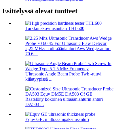
Esittelyssä olevat tuotteet
Tarkkuuskovuusmittari THL600
2,25 MHz: n ultraäänianturi Aws Wedge-anturi
70 6 ...
Ultrasonic Angle Beam Probe Twb -ruuvi
kiilatyypissä ...
Räätälöity kokoinen ultraäänianturin anturi
DA503 ...
Equv GE: n ultraäänipaksuusanturi