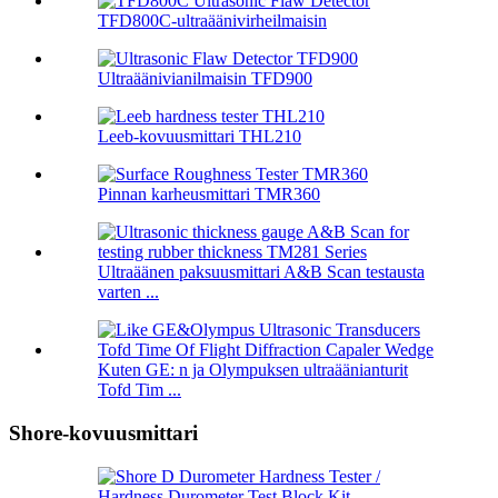
TFD800C-ultraäänivirheilmaisin
Ultraäänivianilmaisin TFD900
Leeb-kovuusmittari THL210
Pinnan karheusmittari TMR360
Ultraäänen paksuusmittari A&B Scan testausta
varten ...
Kuten GE: n ja Olympuksen ultraäänianturit
Tofd Tim ...
Shore-kovuusmittari