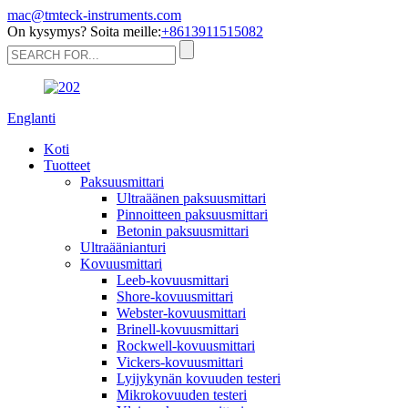
mac@tmteck-instruments.com
On kysymys? Soita meille:
+8613911515082
Englanti
Koti
Tuotteet
Paksuusmittari
Ultraäänen paksuusmittari
Pinnoitteen paksuusmittari
Betonin paksuusmittari
Ultraäänianturi
Kovuusmittari
Leeb-kovuusmittari
Shore-kovuusmittari
Webster-kovuusmittari
Brinell-kovuusmittari
Rockwell-kovuusmittari
Vickers-kovuusmittari
Lyijykynän kovuuden testeri
Mikrokovuuden testeri