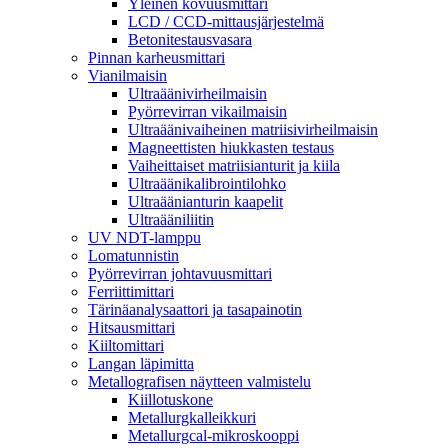
Yleinen kovuusmittari
LCD / CCD-mittausjärjestelmä
Betonitestausvasara
Pinnan karheusmittari
Vianilmaisin
Ultraäänivirheilmaisin
Pyörrevirran vikailmaisin
Ultraäänivaiheinen matriisivirheilmaisin
Magneettisten hiukkasten testaus
Vaiheittaiset matriisianturit ja kiila
Ultraäänikalibrointilohko
Ultraäänianturin kaapelit
Ultraääniliitin
UV NDT-lamppu
Lomatunnistin
Pyörrevirran johtavuusmittari
Ferriittimittari
Tärinäanalysaattori ja tasapainotin
Hitsausmittari
Kiiltomittari
Langan läpimitta
Metallografisen näytteen valmistelu
Kiillotuskone
Metallurgkalleikkuri
Metallurgcal-mikroskooppi