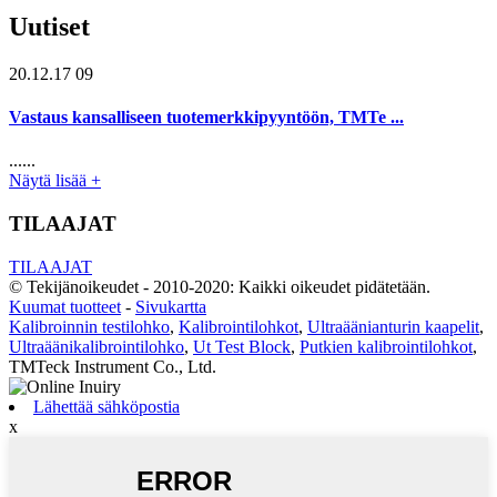
Uutiset
20.12.17 09
Vastaus kansalliseen tuotemerkkipyyntöön, TMTe ...
......
Näytä lisää +
TILAAJAT
TILAAJAT
© Tekijänoikeudet - 2010-2020: Kaikki oikeudet pidätetään.
Kuumat tuotteet
-
Sivukartta
Kalibroinnin testilohko
,
Kalibrointilohkot
,
Ultraäänianturin kaapelit
,
Ultraäänikalibrointilohko
,
Ut Test Block
,
Putkien kalibrointilohkot
,
TMTeck Instrument Co., Ltd.
Lähettää sähköpostia
x