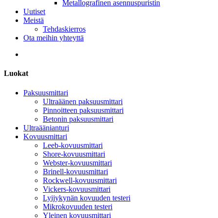
Metallografinen asennuspuristin
Uutiset
Meistä
Tehdaskierros
Ota meihin yhteyttä
Luokat
Paksuusmittari
Ultraäänen paksuusmittari
Pinnoitteen paksuusmittari
Betonin paksuusmittari
Ultraäänianturi
Kovuusmittari
Leeb-kovuusmittari
Shore-kovuusmittari
Webster-kovuusmittari
Brinell-kovuusmittari
Rockwell-kovuusmittari
Vickers-kovuusmittari
Lyijykynän kovuuden testeri
Mikrokovuuden testeri
Yleinen kovuusmittari