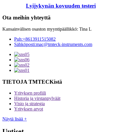
Lyijykynän kovuuden testeri
Ota meihin yhteyttä
Kansainvälisen osaston myyntipäällikkö: Tina L
Puh:
+8613911515082
Sähköposti:
mac@tmteck-instruments.com
TIETOJA TMTECKistä
Yrityksen profiili
Historia ja virstanpylväät
Visio ja strategia
Yrityksen arvot
Näytä lisää +
Uutiset