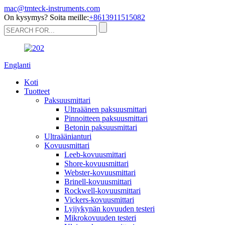
mac@tmteck-instruments.com
On kysymys? Soita meille:
+8613911515082
Englanti
Koti
Tuotteet
Paksuusmittari
Ultraäänen paksuusmittari
Pinnoitteen paksuusmittari
Betonin paksuusmittari
Ultraäänianturi
Kovuusmittari
Leeb-kovuusmittari
Shore-kovuusmittari
Webster-kovuusmittari
Brinell-kovuusmittari
Rockwell-kovuusmittari
Vickers-kovuusmittari
Lyijykynän kovuuden testeri
Mikrokovuuden testeri