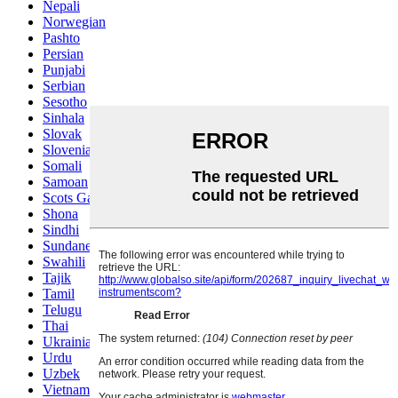
Nepali
Norwegian
Pashto
Persian
Punjabi
Serbian
Sesotho
Sinhala
Slovak
Slovenian
Somali
Samoan
Scots Gaelic
Shona
Sindhi
Sundanese
Swahili
Tajik
Tamil
Telugu
Thai
Ukrainian
Urdu
Uzbek
Vietnamese