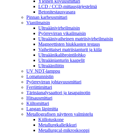
Yleinen kovuusmittari
LCD / CCD-mittausjärjestelmä
Betonitestausvasara
Pinnan karheusmittari
Vianilmaisin
Ultraäänivirheilmaisin
Pyörrevirran vikailmaisin
Ultraäänivaiheinen matriisivirheilmaisin
Magneettisten hiukkasten testaus
Vaiheittaiset matriisianturit ja kiila
Ultraäänikalibrointilohko
Ultraäänianturin kaapelit
Ultraääniliitin
UV NDT-lamppu
Lomatunnistin
Pyörrevirran johtavuusmittari
Ferriittimittari
Tärinäanalysaattori ja tasapainotin
Hitsausmittari
Kiiltomittari
Langan läpimitta
Metallografisen näytteen valmistelu
Kiillotuskone
Metallurgkalleikkuri
Metallurgcal-mikroskooppi