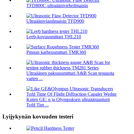
TFD800C-ultraäänivirheilmaisin
Ultraäänivianilmaisin TFD900
Leeb-kovuusmittari THL210
Pinnan karheusmittari TMR360
Ultraäänen paksuusmittari A&B Scan testausta
varten ...
Kuten GE: n ja Olympuksen ultraäänianturit
Tofd Tim ...
Lyijykynän kovuuden testeri