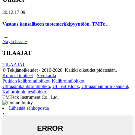
20.12.17 09
Vastaus kansalliseen tuotemerkkipyyntöön, TMTe ...
......
Näytä lisää +
TILAAJAT
TILAAJAT
© Tekijänoikeudet - 2010-2020: Kaikki oikeudet pidätetään.
Kuumat tuotteet
-
Sivukartta
Putkien kalibrointilohkot
,
Kalibrointilohkot
,
Ultraäänikalibrointilohko
,
Ut Test Block
,
Ultraäänianturin kaapelit
,
Kalibroinnin testilohko
,
TMTeck Instrument Co., Ltd.
Lähettää sähköpostia
x