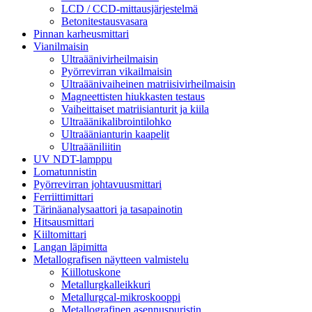
LCD / CCD-mittausjärjestelmä
Betonitestausvasara
Pinnan karheusmittari
Vianilmaisin
Ultraäänivirheilmaisin
Pyörrevirran vikailmaisin
Ultraäänivaiheinen matriisivirheilmaisin
Magneettisten hiukkasten testaus
Vaiheittaiset matriisianturit ja kiila
Ultraäänikalibrointilohko
Ultraäänianturin kaapelit
Ultraääniliitin
UV NDT-lamppu
Lomatunnistin
Pyörrevirran johtavuusmittari
Ferriittimittari
Tärinäanalysaattori ja tasapainotin
Hitsausmittari
Kiiltomittari
Langan läpimitta
Metallografisen näytteen valmistelu
Kiillotuskone
Metallurgkalleikkuri
Metallurgcal-mikroskooppi
Metallografinen asennuspuristin