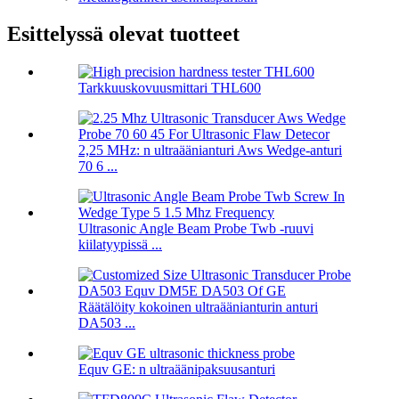
Esittelyssä olevat tuotteet
Tarkkuuskovuusmittari THL600
2,25 MHz: n ultraäänianturi Aws Wedge-anturi
70 6 ...
Ultrasonic Angle Beam Probe Twb -ruuvi
kiilatyypissä ...
Räätälöity kokoinen ultraäänianturin anturi
DA503 ...
Equv GE: n ultraäänipaksuusanturi