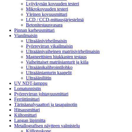
Lyijykynän kovuuden testeri
Mikrokovuuden testeri
Yleinen kovuusmittari
LCD / CCD-mittausjärjestelmä
Betonitestausvasara
Pinnan karheusmittari
Vianilmaisin
Ultraäänivirheilmaisin
Pyörrevirran vikailmaisin
Ultraäänivaiheinen matriisivirheilmaisin
Magneettisten hiukkasten testaus
Vaiheittaiset matriisianturit ja kiila
Ultraäänikalibrointilohko
Ultraäänianturin kaapelit
Ultraääniliitin
UV NDT-lamppu
Lomatunnistin
Pyörrevirran johtavuusmittari
Ferriittimittari
Tärinäanalysaattori ja tasapainotin
Hitsausmittari
Kiiltomittari
Langan läpimitta
Metallografisen näytteen valmistelu
Kiillotuskone