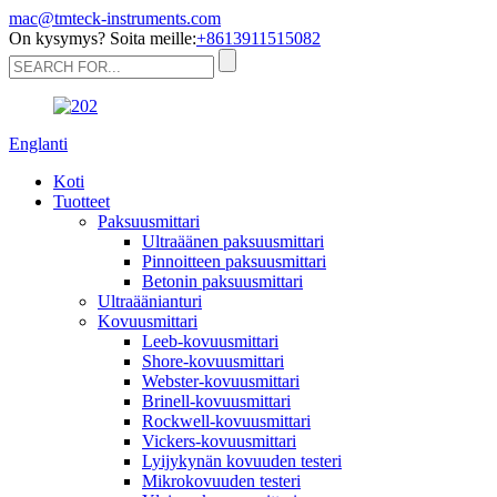
mac@tmteck-instruments.com
On kysymys? Soita meille:
+8613911515082
Englanti
Koti
Tuotteet
Paksuusmittari
Ultraäänen paksuusmittari
Pinnoitteen paksuusmittari
Betonin paksuusmittari
Ultraäänianturi
Kovuusmittari
Leeb-kovuusmittari
Shore-kovuusmittari
Webster-kovuusmittari
Brinell-kovuusmittari
Rockwell-kovuusmittari
Vickers-kovuusmittari
Lyijykynän kovuuden testeri
Mikrokovuuden testeri