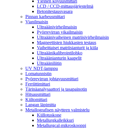
Yleinen kovuusmittari
LCD / CCD-mittausjärjestelmä
Betonitestausvasara
Pinnan karheusmittari
Vianilmaisin
Ultraäänivirheilmaisin
Pyörrevirran vikailmaisin
Ultraäänivaiheinen matriisivirheilmaisin
Magneettisten hiukkasten testaus
Vaiheittaiset matriisianturit ja kiila
Ultraäänikalibrointilohko
Ultraäänianturin kaapelit
Ultraääniliitin
UV NDT-lamppu
Lomatunnistin
Pyörrevirran johtavuusmittari
Ferriittimittari
Tärinäanalysaattori ja tasapainotin
Hitsausmittari
Kiiltomittari
Langan läpimitta
Metallografisen näytteen valmistelu
Kiillotuskone
Metallurgkalleikkuri
Metallurgcal-mikroskooppi