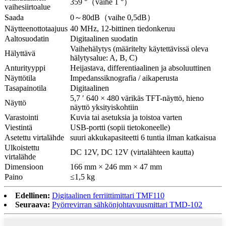
359 °
（
vaihe 1 °
）
vaihesiirtoalue
Saada
0
～
80dB
（
vaihe 0,5dB
）
Näytteenottotaajuus
40 MHz, 12-bittinen tiedonkeruu
Aaltosuodatin
Digitaalinen suodatin
Vaihehälytys (määritelty käytettävissä oleva
Hälyttävä
hälytysalue: A, B, C)
Anturityyppi
Heijastava, differentiaalinen ja absoluuttinen
Näyttötila
Impedanssiknografia / aikaperusta
Tasapainotila
Digitaalinen
5,7 ′ 640 × 480 värikäs TFT-näyttö, hieno
Näyttö
näyttö yksityiskohtiin
Varastointi
Kuvia tai asetuksia ja toistoa varten
Viestintä
USB-portti (sopii tietokoneelle)
Asetettu virtalähde
suuri akkukapasiteetti 6 tuntia ilman katkaisua
Ulkoistettu
DC 12V, DC 12V (virtalähteen kautta)
virtalähde
Dimensioon
166 mm × 246 mm × 47 mm
Paino
≤1,5 kg
Edellinen:
Digitaalinen ferriittimittari TMF110
Seuraava:
Pyörrevirran sähkönjohtavuusmittari TMD-102