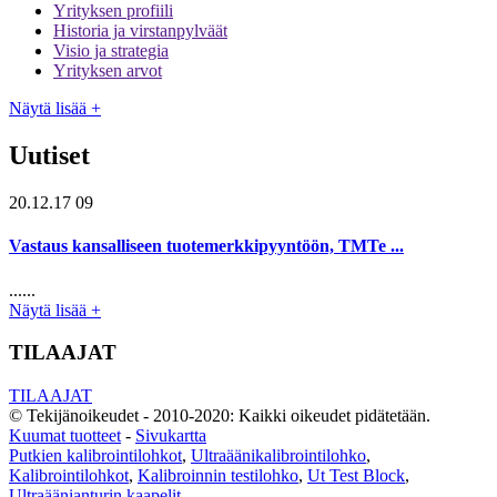
Yrityksen profiili
Historia ja virstanpylväät
Visio ja strategia
Yrityksen arvot
Näytä lisää +
Uutiset
20.12.17 09
Vastaus kansalliseen tuotemerkkipyyntöön, TMTe ...
......
Näytä lisää +
TILAAJAT
TILAAJAT
© Tekijänoikeudet - 2010-2020: Kaikki oikeudet pidätetään.
Kuumat tuotteet
-
Sivukartta
Putkien kalibrointilohkot
,
Ultraäänikalibrointilohko
,
Kalibrointilohkot
,
Kalibroinnin testilohko
,
Ut Test Block
,
Ultraäänianturin kaapelit
,