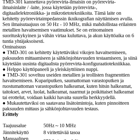
TMD-301 kannettava pyörrevirta-ilmaisin on pyörrevirta-
ilmaisinlaite / -laite, jossa käytetään pyörrevirta-,
digitaalielektroniikka- ja mikrotietotekniikoita. Tämä laite on
kehitetty pyörrevirtaimpedanssin iknikografian näyttämisen avulla.
Sen ilmaisutaajuus on 50 Hz - 10 MHz, mikä mahdollistaa erilaisten
metallien havaitsemisen vaatimukset. Se on erinomainen
suorituskykyinen ja vähän virtaa kuluttava, ja akun käyttöaika on 6
tuntia yhtäjaksoisesti.
Ominaisuus
● TMD-301 on kehitetty käytettäväksi vikojen havaitsemiseen,
paksuuden mittaamiseen ja sähkönjohtavuuden testaamiseen, ja siinä
käytetään uusinta digitaalista pyörrevirta-konfiguraatiotekniikkaa.
● Helppo käyttöpaneeli ja yleiskäyttöinen nuppi.
● TMD-301 soveltuu useiden metallien ja teollisten fragmenttien
havaitsemiseen. Kupariputken, saumattoman varastoputken ja
ruostumattoman varastoputken halkeamat, kuten hitsin halkeamat,
taitokset, arvet, luolat, halkeamat, naarmut ja poikittaiset halkeamat
tai erottelut, voidaan kaikki havaita suurella herkkyydellä.
● Mukautettaviksi on saatavana lisätoimintoja, kuten pinnoitteen
paksuuden mittaus ja sähkönjohtavuuden testaus.
Erittely
Taajuusalue
50Hz
～
10 MHz
Jännitekäyttö
8 viritettävää tasoa
Manuaalinen