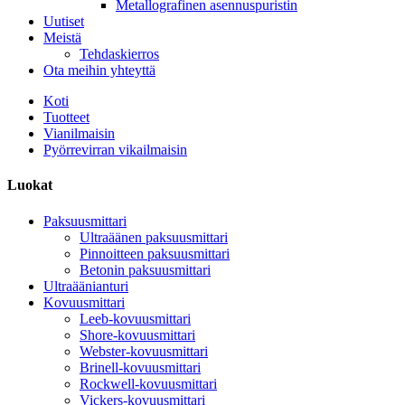
Metallografinen asennuspuristin
Uutiset
Meistä
Tehdaskierros
Ota meihin yhteyttä
Koti
Tuotteet
Vianilmaisin
Pyörrevirran vikailmaisin
Luokat
Paksuusmittari
Ultraäänen paksuusmittari
Pinnoitteen paksuusmittari
Betonin paksuusmittari
Ultraäänianturi
Kovuusmittari
Leeb-kovuusmittari
Shore-kovuusmittari
Webster-kovuusmittari
Brinell-kovuusmittari
Rockwell-kovuusmittari
Vickers-kovuusmittari