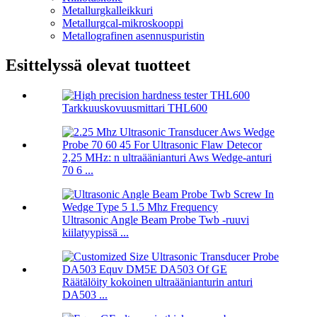
Metallurgkalleikkuri
Metallurgcal-mikroskooppi
Metallografinen asennuspuristin
Esittelyssä olevat tuotteet
Tarkkuuskovuusmittari THL600
2,25 MHz: n ultraäänianturi Aws Wedge-anturi
70 6 ...
Ultrasonic Angle Beam Probe Twb -ruuvi
kiilatyypissä ...
Räätälöity kokoinen ultraäänianturin anturi
DA503 ...