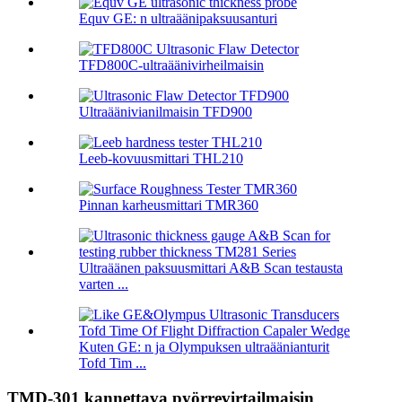
Equv GE: n ultraäänipaksuusanturi
TFD800C-ultraäänivirheilmaisin
Ultraäänivianilmaisin TFD900
Leeb-kovuusmittari THL210
Pinnan karheusmittari TMR360
Ultraäänen paksuusmittari A&B Scan testausta
varten ...
Kuten GE: n ja Olympuksen ultraäänianturit
Tofd Tim ...
TMD-301 kannettava pyörrevirtailmaisin