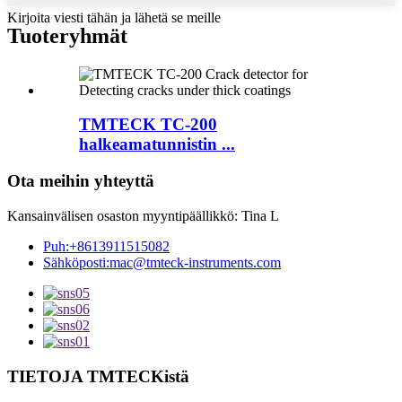
Kirjoita viesti tähän ja lähetä se meille
Tuoteryhmät
TMTECK TC-200
halkeamatunnistin ...
Ota meihin yhteyttä
Kansainvälisen osaston myyntipäällikkö: Tina L
Puh:
+8613911515082
Sähköposti:
mac@tmteck-instruments.com
TIETOJA TMTECKistä